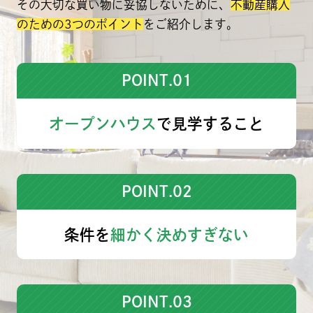
その大切な買い物に妥協しないために、
不動産購入
のための3つのポイント
をご紹介します。
POINT.01
オープンハウス
で
見学すること
POINT.02
条件を
細かく
決めすぎない
POINT.03